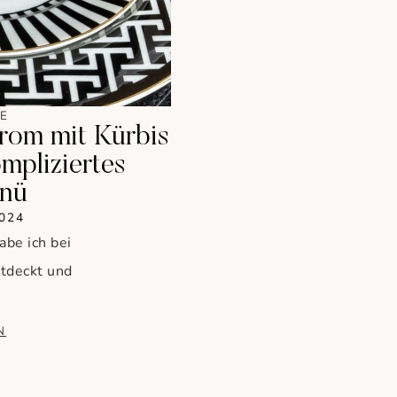
E
rom mit Kürbis
mpliziertes
nü
2024
abe ich bei
ntdeckt und
N