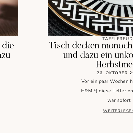
TAFELFREUD
 die
Tisch decken monoch
azu
und dazu ein unko
Herbstme
26. OKTOBER 
Vor ein paar Wochen h
H&M *) diese Teller e
war sofort
WEITERLESE